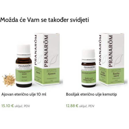
Možda će Vam se također svidjeti
Ajovan eterično ulje 10 ml
Bosiljak eterično ulje kemotip
Pranarom
eugenol 5 ml Pranarom
15.10
€
12.88
€
uključ. PDV
uključ. PDV
DODAJ U KOŠARICU
DODAJ U KOŠARICU