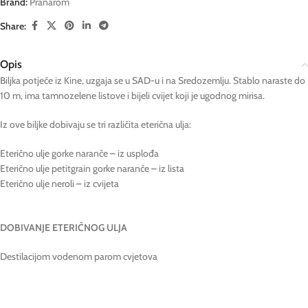
Brand:
Pranarom
Share:
Opis
Biljka potječe iz Kine, uzgaja se u SAD-u i na Sredozemlju. Stablo naraste do
10 m, ima tamnozelene listove i bijeli cvijet koji je ugodnog mirisa.
Iz ove biljke dobivaju se tri različita eterična ulja:
Eterično ulje gorke naranče – iz usplođa
Eterično ulje petitgrain gorke naranče – iz lista
Eterično ulje neroli – iz cvijeta
DOBIVANJE ETERIČNOG ULJA
Destilacijom vodenom parom cvjetova