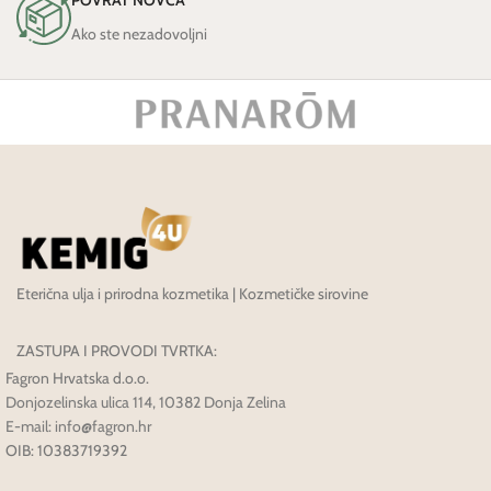
Ako ste nezadovoljni
Eterična ulja i prirodna kozmetika | Kozmetičke sirovine
ZASTUPA I PROVODI TVRTKA:
Fagron Hrvatska d.o.o.
Donjozelinska ulica 114, 10382 Donja Zelina
E-mail: info@fagron.hr
OIB: 10383719392