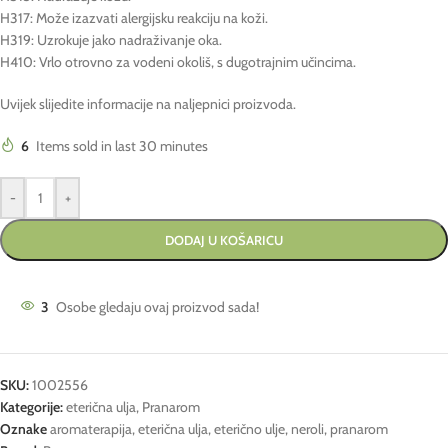
H317: Može izazvati alergijsku reakciju na koži.
H319: Uzrokuje jako nadraživanje oka.
H410: Vrlo otrovno za vodeni okoliš, s dugotrajnim učincima.
Uvijek slijedite informacije na naljepnici proizvoda.
6
Items sold in last 30 minutes
-
+
DODAJ U KOŠARICU
3
Osobe gledaju ovaj proizvod sada!
SKU:
1002556
Kategorije:
eterična ulja
,
Pranarom
Oznake
aromaterapija
,
eterična ulja
,
eterično ulje
,
neroli
,
pranarom