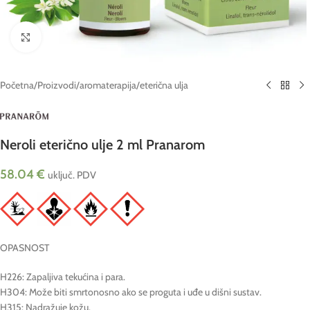
Click to enlarge
Početna
/
Proizvodi
/
aromaterapija
/
eterična ulja
Neroli eterično ulje 2 ml Pranarom
58.04
€
uključ. PDV
OPASNOST
H226: Zapaljiva tekućina i para.
H304: Može biti smrtonosno ako se proguta i uđe u dišni sustav.
H315: Nadražuje kožu.