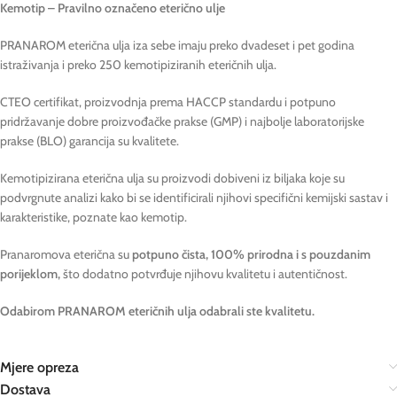
Kemotip – Pravilno označeno eterično ulje
PRANAROM eterična ulja iza sebe imaju preko dvadeset i pet godina
istraživanja i preko 250 kemotipiziranih eteričnih ulja.
CTEO certifikat, proizvodnja prema HACCP standardu i potpuno
pridržavanje dobre proizvođačke prakse (GMP) i najbolje laboratorijske
prakse (BLO) garancija su kvalitete.
Kemotipizirana eterična ulja su proizvodi dobiveni iz biljaka koje su
podvrgnute analizi kako bi se identificirali njihovi specifični kemijski sastav i
karakteristike, poznate kao kemotip.
Pranaromova eterična su
potpuno čista, 100% prirodna i s pouzdanim
porijeklom,
što dodatno potvrđuje njihovu kvalitetu i autentičnost.
Odabirom PRANAROM eteričnih ulja odabrali ste kvalitetu.
Mjere opreza
Dostava