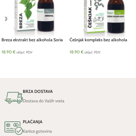
Breza ekstrakt bez alkohola Soria
Češnjak kompleks bez alkohola
50 ml
Soria 50 ml
18.90
€
18.90
€
uključ. PDV
uključ. PDV
DODAJ U KOŠARICU
DODAJ U KOŠARICU
BRZA DOSTAVA
Dostava do Vaših vrata
PLAĆANJA
Kartice gotovina