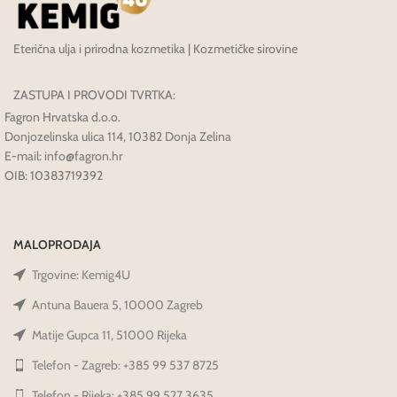
Eterična ulja i prirodna kozmetika | Kozmetičke sirovine
ZASTUPA I PROVODI TVRTKA:
Fagron Hrvatska d.o.o.
Donjozelinska ulica 114, 10382 Donja Zelina
E-mail: info@fagron.hr
OIB: 10383719392
MALOPRODAJA
Trgovine: Kemig4U
Antuna Bauera 5, 10000 Zagreb
Matije Gupca 11, 51000 Rijeka
Telefon - Zagreb: +385 99 537 8725
Telefon - Rijeka: +385 99 527 3635