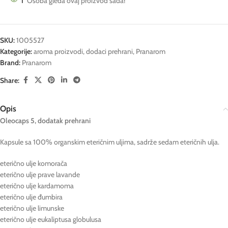
1
Osoba gleda ovaj proizvod sada!
SKU:
1005527
Kategorije:
aroma proizvodi
,
dodaci prehrani
,
Pranarom
Brand:
Pranarom
Share:
Opis
Oleocaps 5, dodatak prehrani
Kapsule sa 100% organskim eteričnim uljima, sadrže sedam eteričnih ulja.
eterično ulje komorača
eterično ulje prave lavande
eterično ulje kardamoma
eterično ulje đumbira
eterično ulje limunske
eterično ulje eukaliptusa globulusa