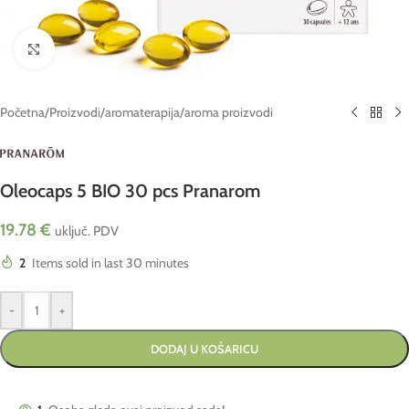
Click to enlarge
Početna
/
Proizvodi
/
aromaterapija
/
aroma proizvodi
Oleocaps 5 BIO 30 pcs Pranarom
19.78
€
uključ. PDV
2
Items sold in last 30 minutes
-
+
DODAJ U KOŠARICU