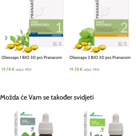
Oleocaps 1 BIO 30 pcs Pranarom
Oleocaps 2 BIO 30 pcs Pranarom
19.78
€
19.78
€
uključ. PDV
uključ. PDV
DODAJ U KOŠARICU
DODAJ U KOŠARICU
Možda će Vam se također svidjeti