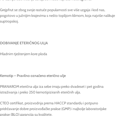
Grejpfrut se zbog svoje rastuće popularnosti sve više uzgaja i kod nas,
pogotovo u južnijim krajevima s nešto toplijom klimom, koja najviše nalikuje
suptropskoj.
DOBIVANJE ETERIČNOG ULJA
Hladnim tještenjem kore ploda
Kemotip – Pravilno označeno eterično ulje
PRANAROM eterična ulja iza sebe imaju preko dvadeset i pet godina
istraživanja i preko 250 kemotipiziranih eteričnih ulja.
CTEO certifikat, proizvodnja prema HACCP standardu i potpuno
pridržavanje dobre proizvođačke prakse (GMP) i najbolje laboratorijske
prakse (BLO) garancija su kvalitete.