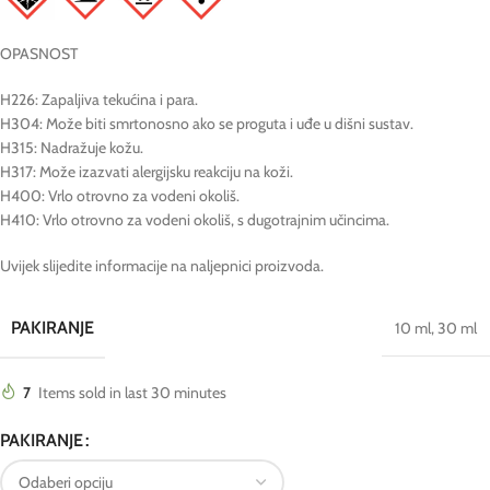
OPASNOST
H226: Zapaljiva tekućina i para.
H304: Može biti smrtonosno ako se proguta i uđe u dišni sustav.
H315: Nadražuje kožu.
H317: Može izazvati alergijsku reakciju na koži.
H400: Vrlo otrovno za vodeni okoliš.
H410: Vrlo otrovno za vodeni okoliš, s dugotrajnim učincima.
Uvijek slijedite informacije na naljepnici proizvoda.
PAKIRANJE
10 ml
,
30 ml
7
Items sold in last 30 minutes
PAKIRANJE