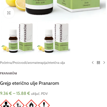
Click to enlarge
Početna
/
Proizvodi
/
aromaterapija
/
eterična ulja
Grejp eterično ulje Pranarom
9.36
€
–
15.88
€
uključ. PDV