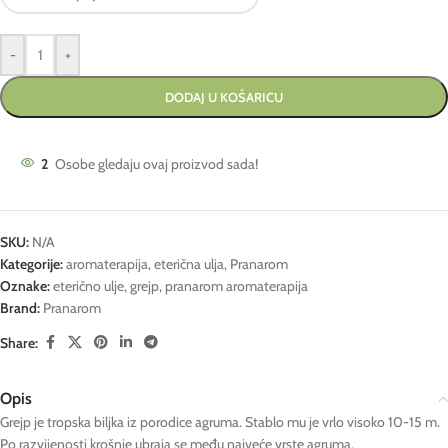
-
+
DODAJ U KOŠARICU
2
Osobe gledaju ovaj proizvod sada!
SKU:
N/A
Kategorije:
aromaterapija
,
eterična ulja
,
Pranarom
Oznake:
eterično ulje
,
grejp
,
pranarom aromaterapija
Brand:
Pranarom
Share:
Opis
Grejp je tropska biljka iz porodice agruma. Stablo mu je vrlo visoko 10-15 m.
Po razvijenosti krošnje ubraja se među najveće vrste agruma.