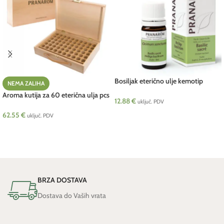
Bosiljak eterično ulje kemotip
NEMA ZALIHA
eugenol 5 ml Pranarom
Aroma kutija za 60 eterična ulja pcs
12.88
€
uključ. PDV
Pranarom
62.55
€
DODAJ U KOŠARICU
uključ. PDV
PROČITAJ VIŠE
BRZA DOSTAVA
Dostava do Vaših vrata