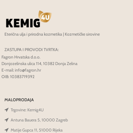
Eterična ulja i prirodna kozmetika | Kozmetičke sirovine
ZASTUPA I PROVODI TVRTKA:
Fagron Hrvatska d.o.o.
Donjozelinska ulica 114, 10382 Donja Zelina
E-mail: info@fagron.hr
OIB: 10383719392
MALOPRODAJA
Trgovine: Kemig4U
Antuna Bauera 5, 10000 Zagreb
Matije Gupca 11, 51000 Rijeka