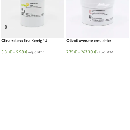
Glina zelena fina Kemig4U
Olivoil avenate emulsifier
3.31
€
–
5.98
€
7.75
€
–
267.30
€
uključ. PDV
uključ. PDV
ODABERI OPCIJE
ODABERI OPCIJE