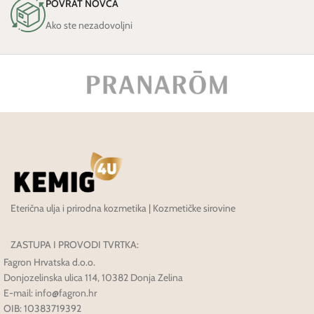
POVRAT NOVCA
Ako ste nezadovoljni
Eterična ulja i prirodna kozmetika | Kozmetičke sirovine
ZASTUPA I PROVODI TVRTKA:
Fagron Hrvatska d.o.o.
Donjozelinska ulica 114, 10382 Donja Zelina
E-mail: info@fagron.hr
OIB: 10383719392