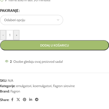
7
Items sold in last 30 minutes
PAKIRANJE
-
+
DODAJ U KOŠARICU
2
Osobe gledaju ovaj proizvod sada!
SKU:
N/A
Kategorije:
emulgatori, koemulgatori
,
Fagron sirovine
Brand:
Fagron
Share: