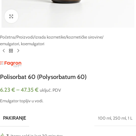
Click to enlarge
Početna
/
Proizvodi
/
izrada kozmetike
/
kozmetičke sirovine
/
emulgatori, koemulgatori
Polisorbat 60 (Polysorbatum 60)
6.23
€
–
47.35
€
uključ. PDV
Emulgator topljiv u vodi.
PAKIRANJE
100 ml
,
250 ml
,
1 L