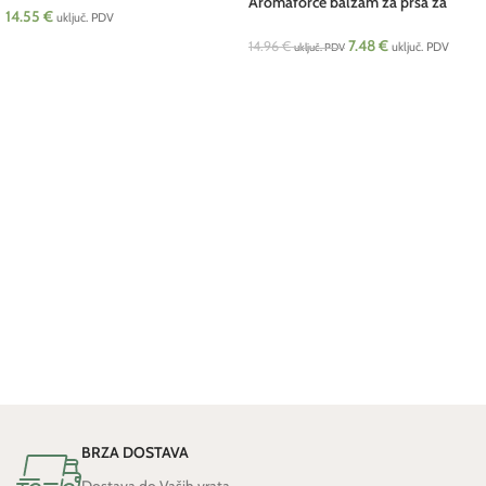
Aromaforce balzam za prsa za
14.55
€
uključ. PDV
djecu BIO 50 ml Pranarom
7.48
€
DODAJ U KOŠARICU
14.96
€
uključ. PDV
uključ. PDV
DODAJ U KOŠARICU
BRZA DOSTAVA