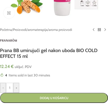
Click to enlarge
Početna
/
Proizvodi
/
aromaterapija
/
aroma proizvodi
Prana BB umirujući gel nakon uboda BIO COLD
EFFECT 15 ml
12.24
€
uključ. PDV
4
Items sold in last 30 minutes
-
+
DODAJ U KOŠARICU