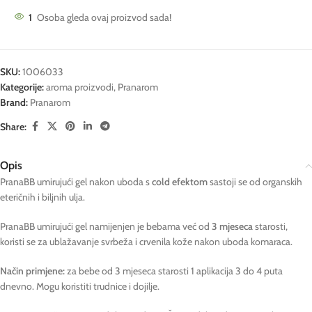
1
Osoba gleda ovaj proizvod sada!
SKU:
1006033
Kategorije:
aroma proizvodi
,
Pranarom
Brand:
Pranarom
Share:
Opis
PranaBB umirujući gel nakon uboda s
cold efektom
sastoji se od organskih
eteričnih i biljnih ulja.
PranaBB umirujući gel namijenjen je bebama već od
3 mjeseca
starosti,
koristi se za ublažavanje svrbeža i crvenila kože nakon uboda komaraca.
Način primjene:
za bebe od 3 mjeseca starosti 1 aplikacija 3 do 4 puta
dnevno. Mogu koristiti trudnice i dojilje.