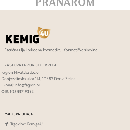
Eterična ulja i prirodna kozmetika | Kozmetičke sirovine
ZASTUPA I PROVODI TVRTKA:
Fagron Hrvatska d.o.o.
Donjozelinska ulica 114, 10382 Donja Zelina
E-mail: info@fagron.hr
OIB: 10383719392
MALOPRODAJA
Trgovine: Kemig4U