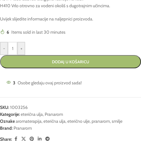
H410 Vrlo otrovno za vodeni okoliš s dugotrajnim učincima.
Uvijek slijedite informacije na naljepnici proizvoda.
6
Items sold in last 30 minutes
-
+
DODAJ U KOŠARICU
3
Osobe gledaju ovaj proizvod sada!
SKU:
1003256
Kategorije:
eterična ulja
,
Pranarom
Oznake
aromaterapija
,
eterična ulja
,
eterično ulje
,
pranarom
,
smilje
Brand:
Pranarom
Share: