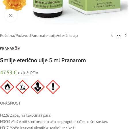
Click to enlarge
Početna
/
Proizvodi
/
aromaterapija
/
eterična ulja
Smilje eterično ulje 5 ml Pranarom
47.53
€
uključ. PDV
OPASNOST
H226 Zapaljiva tekućina i para.
H304 Može biti smrtonosno ako se proguta i uđe u dišni sustav.
H317 Može izazvati alergijsku reakciju na koži.