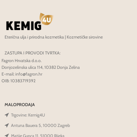
Eterična ulja i prirodna kozmetika | Kozmetičke sirovine
ZASTUPA I PROVODI TVRTKA:
Fagron Hrvatska d.o.o.
Donjozelinska ulica 114, 10382 Donja Zelina
E-mail: info@fagron.hr
OIB: 10383719392
MALOPRODAJA
Trgovine: Kemig4U
Antuna Bauera 5, 10000 Zagreb
Matije Gupca 11, 51000 Rijeka