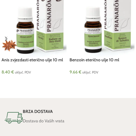
Anis zvjezdasti eterično ulje 10 ml
Benzoin eterično ulje 10 ml
Pranarom BIO
Pranarom
8.40
€
9.66
€
uključ. PDV
uključ. PDV
DODAJ U KOŠARICU
DODAJ U KOŠARICU
BRZA DOSTAVA
Dostava do Vaših vrata