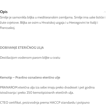
Opis
Smilje je samonikla biljka u mediteranskim zemljama. Smilje ima uske listiće i
žute cvjetove. Biljka se osim u Hrvatskoj uzgaja i u Hercegovini te Italiji i
Francuskoj.
DOBIVANJE ETERIČNOG ULJA
Destilacijom vodenom parom biljke u cvatu
Kemotip – Pravilno označeno eterično ulje
PRANAROM eterična ulja iza sebe imaju preko dvadeset i pet godina
istraživanja i preko 250 kemotipiziranih eteričnih ulja.
CTEO certifikat, proizvodnja prema HACCP standardu i potpuno