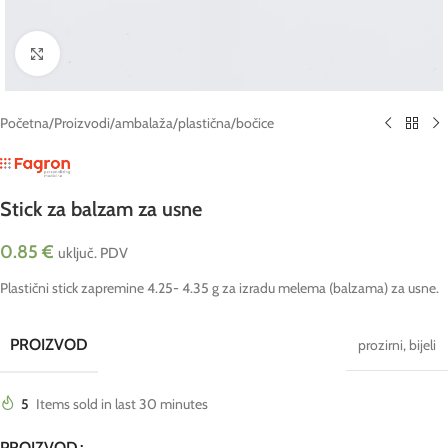
Click to enlarge
Početna
/
Proizvodi
/
ambalaža
/
plastična
/
bočice
Stick za balzam za usne
0.85
€
uključ. PDV
Plastični stick zapremine 4.25- 4.35 g za izradu melema (balzama) za usne.
PROIZVOD
prozirni
,
bijeli
5
Items sold in last 30 minutes
PROIZVOD