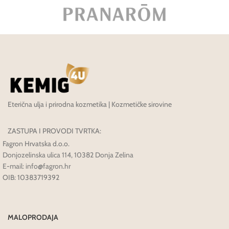
Eterična ulja i prirodna kozmetika | Kozmetičke sirovine
ZASTUPA I PROVODI TVRTKA:
Fagron Hrvatska d.o.o.
Donjozelinska ulica 114, 10382 Donja Zelina
E-mail: info@fagron.hr
OIB: 10383719392
MALOPRODAJA