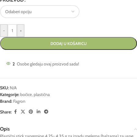
-
+
DODAJ U KOŠARICU
2
Osobe gledaju ovaj proizvod sada!
SKU:
N/A
Kategorije:
bočice
,
plastična
Brand:
Fagron
Share:
Opis
Plastični stick zapremine 4.25- 4.35 g za izradu melema (balzama) za usne.