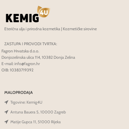
Eterična ulja i prirodna kozmetika | Kozmetičke sirovine
ZASTUPA I PROVODI TVRTKA:
Fagron Hrvatska d.o.o.
Donjozelinska ulica 114, 10382 Donja Zelina
E-mail: info@fagron.hr
OIB: 10383719392
MALOPRODAJA
Trgovine: Kemig4U
Antuna Bauera 5, 10000 Zagreb
Matije Gupca 11, 51000 Rijeka