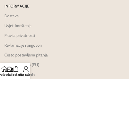
INFORMACIJE
Dostava
Uvjeti korištenja
Pravila privatnosti
Reklamacije i prigovori
Često postavljena pitanja
Politika kolačića (EU)
HALMED dozvola
Početna
Akcije
Košarica
Moj račun
Karijere
Načini Plaćanja: