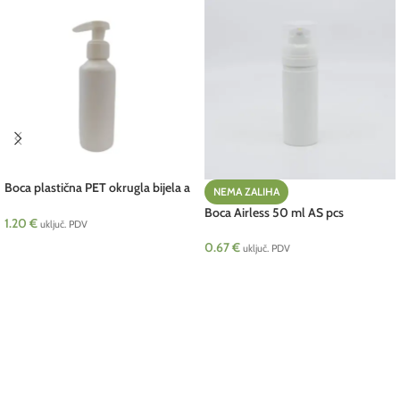
Boca plastična PET okrugla bijela a
NEMA ZALIHA
130 ml pcs
Boca Airless 50 ml AS pcs
1.20
€
uključ. PDV
0.67
€
DODAJ U KOŠARICU
uključ. PDV
PROČITAJ VIŠE