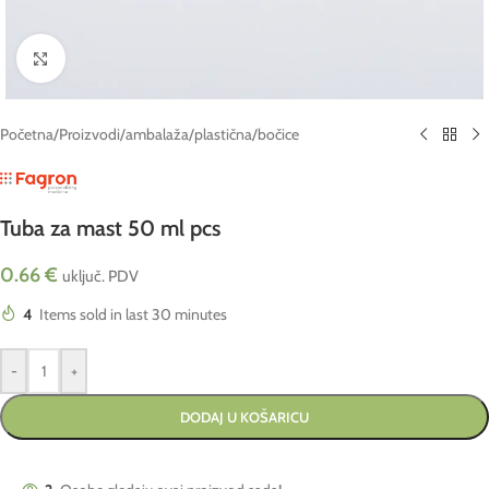
Click to enlarge
Početna
/
Proizvodi
/
ambalaža
/
plastična
/
bočice
Tuba za mast 50 ml pcs
0.66
€
uključ. PDV
4
Items sold in last 30 minutes
-
+
DODAJ U KOŠARICU