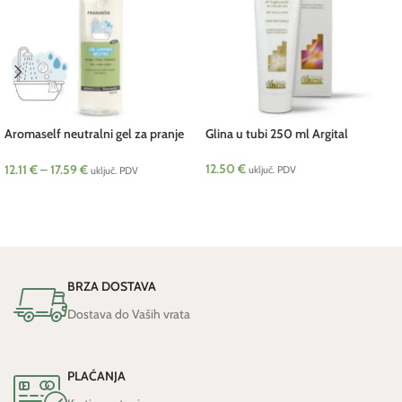
Aromaself neutralni gel za pranje
Glina u tubi 250 ml Argital
BIO Pranarom
12.50
€
12.11
€
–
17.59
€
uključ. PDV
uključ. PDV
DODAJ U KOŠARICU
ODABERI OPCIJE
BRZA DOSTAVA
Dostava do Vaših vrata
PLAĆANJA