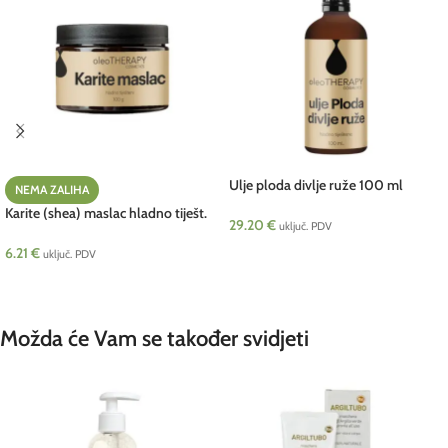
Ulje ploda divlje ruže 100 ml
NEMA ZALIHA
oleoTHERAPY cosmetics HRV NEW
Karite (shea) maslac hladno tiješt.
29.20
€
uključ. PDV
100 g oleoTHERAPY
6.21
€
DODAJ U KOŠARICU
uključ. PDV
PROČITAJ VIŠE
Možda će Vam se također svidjeti