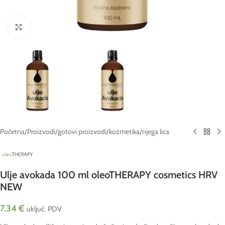
Click to enlarge
Početna
/
Proizvodi
/
gotovi proizvodi
/
kozmetika
/
njega lica
Ulje avokada 100 ml oleoTHERAPY cosmetics HRV
NEW
7.34
€
uključ. PDV