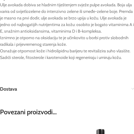
Ulje avokada dobiva se hladnim tiještenjem svježe pulpe avokada. Boja ulja
varira od svijetlozelene do intenzivno zelene ili smeđe-zelene boje. Premda
je masno na prvi dodir, ulje avokada se brzo upija u kožu. Ulje avokada je
jedno od najbogatijih nutrijentima za kožu: osobito je bogato vitaminima A i
E, snažnim antioksidansima, vitaminima D i B-kompleksa.
Iznimno je otporno na oksidaciju te je učinkovito u borbi protiv slobodnih
radikala i prijevremenog starenja kože.
Osnažuje otpornost kože i hidrolipidnu barijeru te revitalizira suho vlasište.
Sadrži sterole, fitosterole i karotenoide koji regeneriraju i umiruju kožu.
Dostava
Povezani proizvodi…