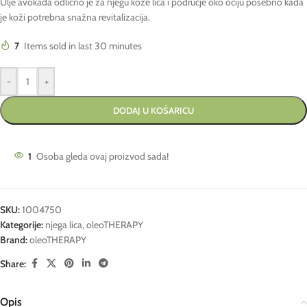
Ulje avokada odlično je za njegu kože lica i područje oko očiju posebno kada
je koži potrebna snažna revitalizacija.
7
Items sold in last 30 minutes
-
+
DODAJ U KOŠARICU
1
Osoba gleda ovaj proizvod sada!
SKU:
1004750
Kategorije:
njega lica
,
oleoTHERAPY
Brand:
oleoTHERAPY
Share:
Opis