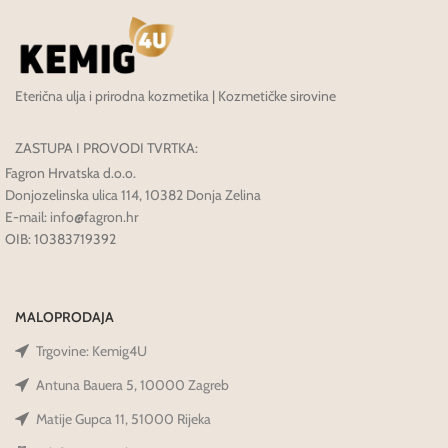
Eterična ulja i prirodna kozmetika | Kozmetičke sirovine
ZASTUPA I PROVODI TVRTKA:
Fagron Hrvatska d.o.o.
Donjozelinska ulica 114, 10382 Donja Zelina
E-mail: info@fagron.hr
OIB: 10383719392
MALOPRODAJA
Trgovine: Kemig4U
Antuna Bauera 5, 10000 Zagreb
Matije Gupca 11, 51000 Rijeka