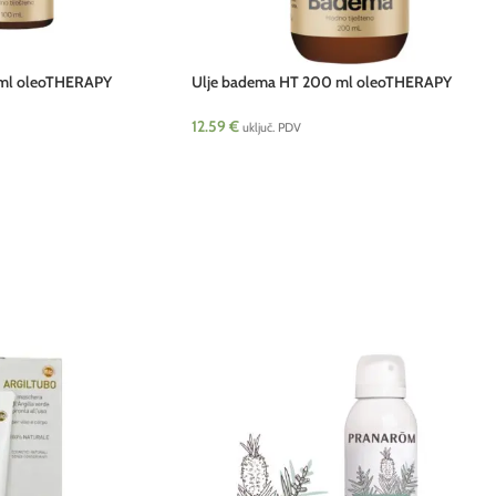
 ml oleoTHERAPY
Ulje badema HT 200 ml oleoTHERAPY
cosmetics HRV NEW
12.59
€
uključ. PDV