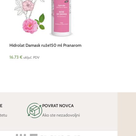
Hidrolat Damask ruže150 ml Pranarom
Kakao maslac hladn
oleoTHERAPY
16.73
€
12.19
€
uključ. PDV
uključ. PDV
JE
POVRAT NOVCA
tetu
Ako ste nezadovoljni