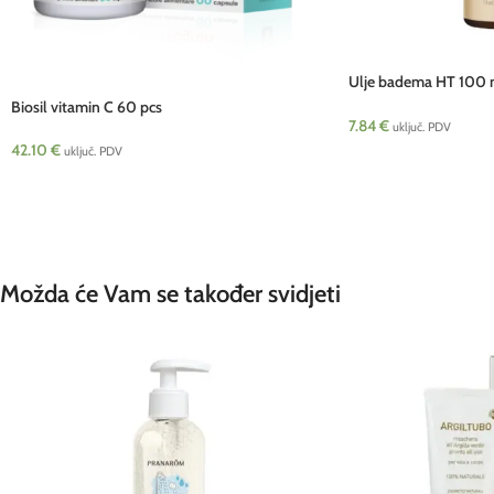
Ulje badema HT 100
cosmetics HRV NEW
Biosil vitamin C 60 pcs
7.84
€
uključ. PDV
42.10
€
uključ. PDV
Možda će Vam se također svidjeti