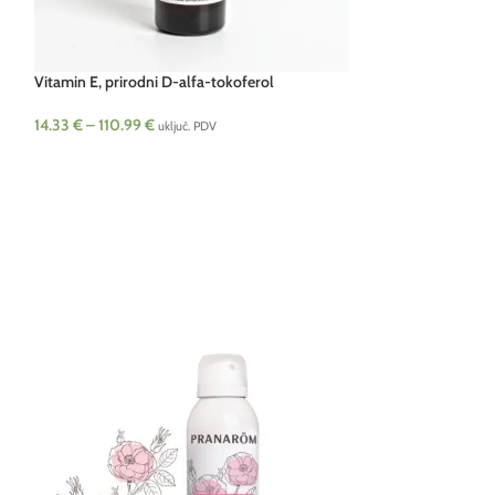
Vitamin E, prirodni D-alfa-tokoferol
14.33
€
–
110.99
€
uključ. PDV