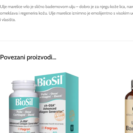
Ulje marelice vrlo je slično bademovom ulju – dobro je za njegu kože lica, nar
omekšava i regenerira kožu. Ulje marelice iznimno je emolijentno s visokim udj
i vlasišta.
Povezani proizvodi…