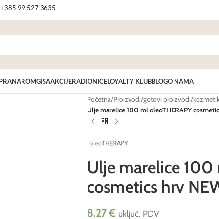
: +385 99 527 3635
PRANAROM
GISA
AKCIJE
RADIONICE
LOYALTY KLUB
BLOG
O NAMA
Početna
/
Proizvodi
/
gotovi proizvodi
/
kozmeti
Ulje marelice 100 ml oleoTHERAPY cosmeti
Ulje marelice 10
cosmetics hrv NE
8.27
€
uključ. PDV