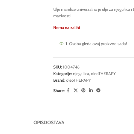
Ulje marelice univerzalno je ulje za njegu lica i
mazivosti.
Nema na zalihi
1
Osoba gleda ovaj proizvod sada!
SKU:
1004746
Kategorije:
njega lica
,
oleoTHERAPY
Brand:
oleoTHERAPY
Share:
OPIS
DOSTAVA