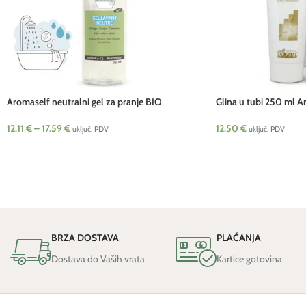
Aromaself neutralni gel za pranje BIO
Glina u tubi 250 ml Ar
Pranarom
12.50
€
12.11
€
–
17.59
€
uključ. PDV
uključ. PDV
BRZA DOSTAVA
PLAĆANJA
Dostava do Vaših vrata
Kartice gotovina