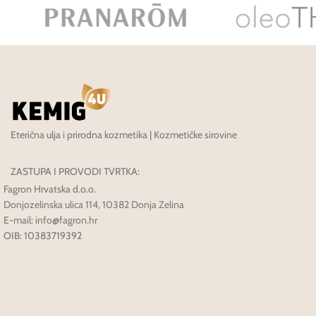
Eterična ulja i prirodna kozmetika | Kozmetičke sirovine
ZASTUPA I PROVODI TVRTKA:
Fagron Hrvatska d.o.o.
Donjozelinska ulica 114, 10382 Donja Zelina
E-mail: info@fagron.hr
OIB: 10383719392