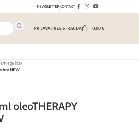
NEWSLETTER
KONTAKT
PRIJAVA / REGISTRACIJA
0.00
€
ka
/
njega lica
/
cs hrv NEW
0 ml oleoTHERAPY
W