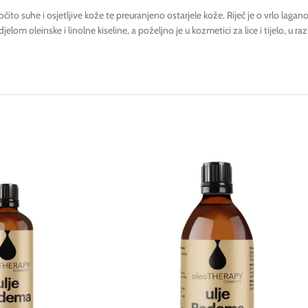
očito suhe i osjetljive kože te preuranjeno ostarjele kože. Riječ je o vrlo lag
elom oleinske i linolne kiseline, a poželjno je u kozmetici za lice i tijelo, u