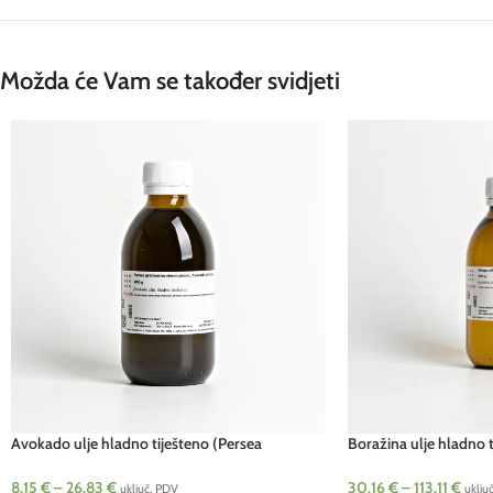
Možda će Vam se također svidjeti
Avokado ulje hladno tiješteno (Persea
Boražina ulje hladno 
gratissima)
officinalis)
8.15
€
–
26.83
€
30.16
€
–
113.11
€
uključ. PDV
uklju