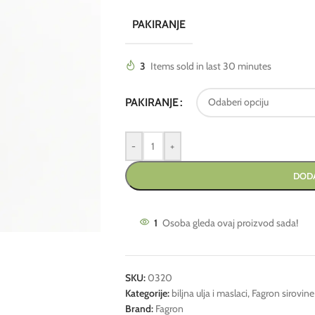
PAKIRANJE
3
Items sold in last 30 minutes
PAKIRANJE
-
+
DODA
1
Osoba gleda ovaj proizvod sada!
SKU:
0320
Kategorije:
biljna ulja i maslaci
,
Fagron sirovine
Brand:
Fagron