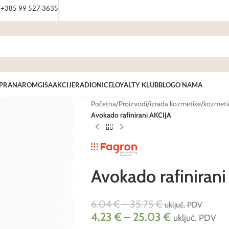
: +385 99 527 3635
PRANAROM
GISA
AKCIJE
RADIONICE
LOYALTY KLUB
BLOG
O NAMA
Početna
/
Proizvodi
/
izrada kozmetike
/
kozmetič
Avokado rafinirani AKCIJA
Avokado rafinirani
6.04
€
–
35.75
€
uključ. PDV
4.23
€
–
25.03
€
uključ. PDV