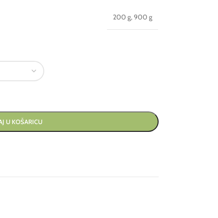
200 g
,
900 g
J U KOŠARICU