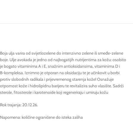
Boja ulja varira od svijetlozelene do intenzivno zelene ili smeđe-zelene
boje. Ulje avokada je jedno od najbogatijih nutrijentima za kožu: osobito
je bogato vitaminima A i E, snažnim antioksidansima, vitaminima D i
B-kompleksa. Iznimno je otporan na oksidaciju te je učinkovit u borbi
protiv slobodnih radikala i prijevremenog starenja kože! Osnažuje
otpornost kože i hidrolipidnu barijeru te revitalizira suho vlasište. Sadrži
sterole, fitosterole i karotenoide koji regeneriraju i umiruju kožu
Rok trajanja: 20.12.26.
Napomena: količine ograničene do isteka zaliha