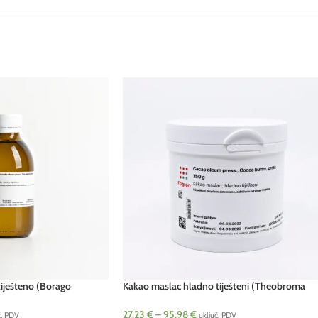
tiješteno (Borago
Kakao maslac hladno tiješteni (Theobroma
cacao)
27.23
€
–
95.98
€
č. PDV
uključ. PDV