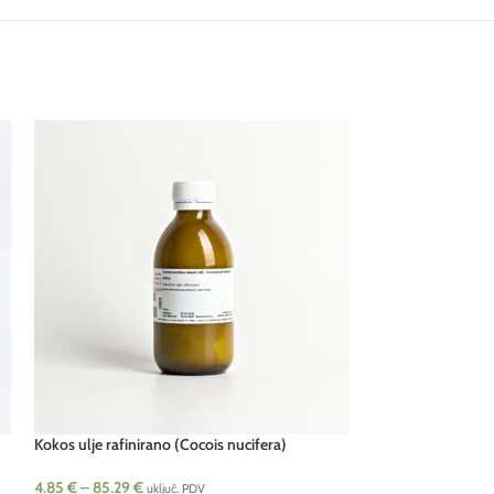
Kokos ulje rafinirano (Cocois nucifera)
Lan ulje djevičans
4.85
€
–
85.29
€
5.25
€
–
15.07
€
uključ. PDV
uk