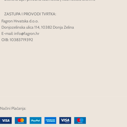
ZASTUPA I PROVODI TVRTKA:
Fagron Hrvatska d.o.o.
Donjozelinska ulica 114, 10382 Donja Zelina
E-mail: info@fagron.hr
OIB: 10383719392
Načini Plaćanja: