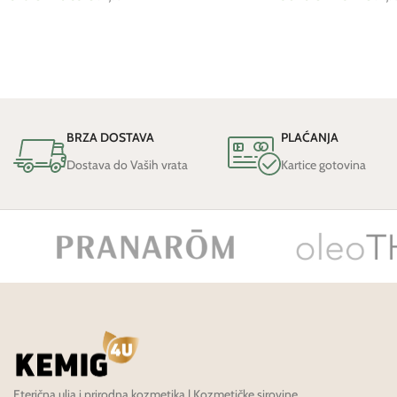
BRZA DOSTAVA
PLAĆANJA
Dostava do Vaših vrata
Kartice gotovina
Eterična ulja i prirodna kozmetika | Kozmetičke sirovine