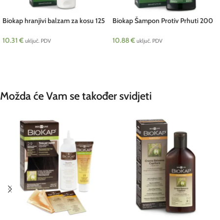
Biokap hranjivi balzam za kosu 125
Biokap Šampon Protiv Prhuti 200
ml
ml Telura
10.31
€
10.88
€
uključ. PDV
uključ. PDV
DODAJ U KOŠARICU
DODAJ U KOŠARICU
Možda će Vam se također svidjeti