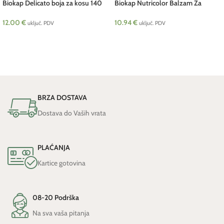
Biokap Delicato boja za kosu 140
Biokap Nutricolor Balzam Za
ml Telura
Obojenu Kosu 200 ml Telura
12.00
€
10.94
€
uključ. PDV
uključ. PDV
ODABERI OPCIJE
DODAJ U KOŠARICU
BRZA DOSTAVA
Dostava do Vaših vrata
PLAĆANJA
Kartice gotovina
08-20 Podrška
Na sva vaša pitanja