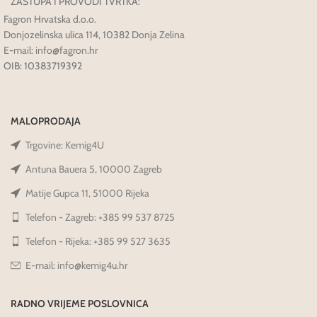
ZASTUPA I PROVODI TVRTKA:
Fagron Hrvatska d.o.o.
Donjozelinska ulica 114, 10382 Donja Zelina
E-mail: info@fagron.hr
OIB: 10383719392
MALOPRODAJA
Trgovine: Kemig4U
Antuna Bauera 5, 10000 Zagreb
Matije Gupca 11, 51000 Rijeka
Telefon - Zagreb: +385 99 537 8725
Telefon - Rijeka: +385 99 527 3635
E-mail: info@kemig4u.hr
RADNO VRIJEME POSLOVNICA