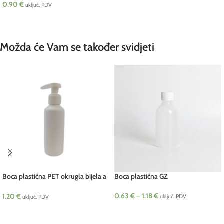
0.90
€
uključ. PDV
DODAJ U KOŠARICU
Možda će Vam se također svidjeti
Boca plastična PET okrugla bijela a
Boca plastična GZ
130 ml pcs
0.63
€
–
1.18
€
1.20
€
uključ. PDV
uključ. PDV
ODABERI OPCIJE
DODAJ U KOŠARICU