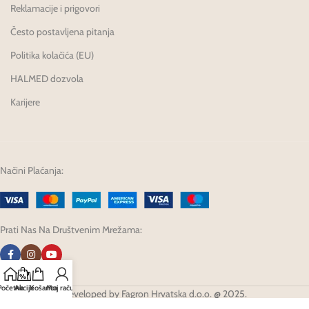
Reklamacije i prigovori
Često postavljena pitanja
Politika kolačića (EU)
HALMED dozvola
Karijere
Načini Plaćanja:
Prati Nas Na Društvenim Mrežama:
Početna
Akcije
Košarica
Moj račun
Developed by Fagron Hrvatska d.o.o. @ 2025.