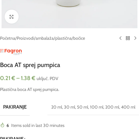
Click to enlarge
Početna
/
Proizvodi
/
ambalaža
/
plastična
/
bočice
Boca AT sprej pumpica
0.21
€
–
1.38
€
uključ. PDV
Plastična boca AT sprej pumpica.
PAKIRANJE
20 ml
,
30 ml
,
50 ml
,
100 ml
,
200 ml
,
400 ml
6
Items sold in last 30 minutes
PAKIRANJE