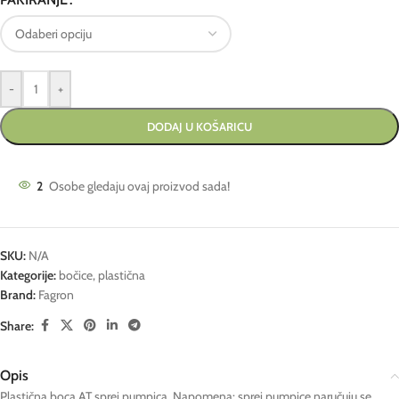
-
+
DODAJ U KOŠARICU
2
Osobe gledaju ovaj proizvod sada!
SKU:
N/A
Kategorije:
bočice
,
plastična
Brand:
Fagron
Share:
Opis
Plastična boca AT sprej pumpica. Napomena: sprej pumpice naručuju se