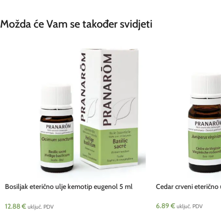
Možda će Vam se također svidjeti
Bosiljak eterično ulje kemotip eugenol 5 ml
Cedar crveni eterično
Pranarom
6.89
€
12.88
€
uključ. PDV
uključ. PDV