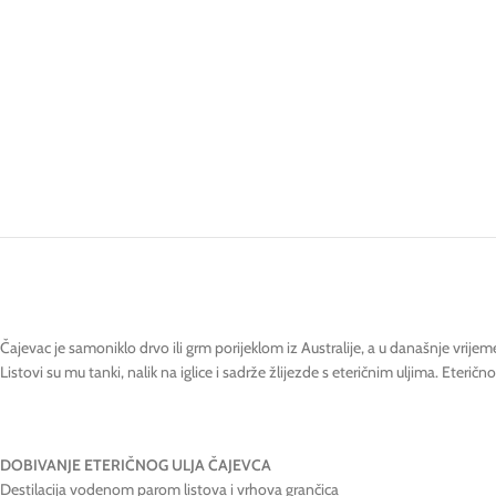
Čajevac je samoniklo drvo ili grm porijeklom iz Australije, a u današnje vrije
Listovi su mu tanki, nalik na iglice i sadrže žlijezde s eteričnim uljima. Eterič
DOBIVANJE ETERIČNOG ULJA ČAJEVCA
Destilacija vodenom parom listova i vrhova grančica