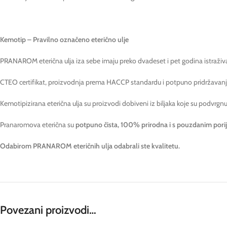
Kemotip – Pravilno označeno eterično ulje
PRANAROM eterična ulja iza sebe imaju preko dvadeset i pet godina istraživan
CTEO certifikat, proizvodnja prema HACCP standardu i potpuno pridržavanje d
Kemotipizirana eterična ulja su proizvodi dobiveni iz biljaka koje su podvrgnute
Pranaromova eterična su
potpuno čista, 100% prirodna i s pouzdanim pori
Odabirom PRANAROM eteričnih ulja odabrali ste kvalitetu.
Povezani proizvodi…