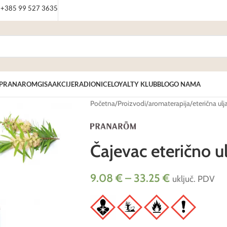
: +385 99 527 3635
PRANAROM
GISA
AKCIJE
RADIONICE
LOYALTY KLUB
BLOG
O NAMA
Početna
/
Proizvodi
/
aromaterapija
/
eterična ulj
Čajevac eterično u
9.08
€
–
33.25
€
uključ. PDV