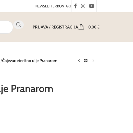
NEWSLETTER
KONTAKT
PRIJAVA / REGISTRACIJA
0.00
€
a
/
Čajevac eterično ulje Pranarom
lje Pranarom