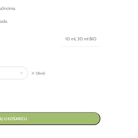
učincima.
voda.
10 ml
,
30 ml BIO
Obriši
J U KOŠARICU