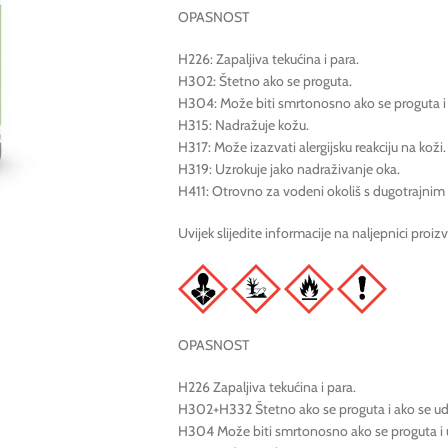
OPASNOST
H226: Zapaljiva tekućina i para.
H302: Štetno ako se proguta.
H304: Može biti smrtonosno ako se proguta i u
H315: Nadražuje kožu.
H317: Može izazvati alergijsku reakciju na koži.
H319: Uzrokuje jako nadraživanje oka.
H411: Otrovno za vodeni okoliš s dugotrajnim
Uvijek slijedite informacije na naljepnici proiz
OPASNOST
H226 Zapaljiva tekućina i para.
H302+H332 Štetno ako se proguta i ako se ud
H304 Može biti smrtonosno ako se proguta i u