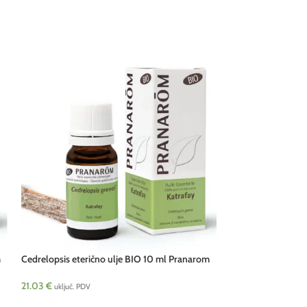
m
Cedrelopsis eterično ulje BIO 10 ml Pranarom
Celer eterično ulj
21.03
€
10.65
€
uključ. PDV
uključ. PDV