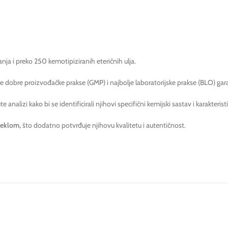
ja i preko 250 kemotipiziranih eteričnih ulja.
obre proizvođačke prakse (GMP) i najbolje laboratorijske prakse (BLO) garan
 analizi kako bi se identificirali njihovi specifični kemijski sastav i karakteri
jeklom,
što dodatno potvrđuje njihovu kvalitetu i autentičnost.