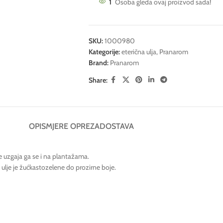
1
Osoba gleda ovaj proizvod sada!
SKU:
1000980
Kategorije:
eterična ulja
,
Pranarom
Brand:
Pranarom
Share:
OPIS
MJERE OPREZA
DOSTAVA
me uzgaja ga se i na plantažama.
no ulje je žućkastozelene do prozirne boje.