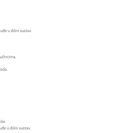
đe u dišni sustav.
 učincima.
voda.
iše.
đe u dišni sustav.