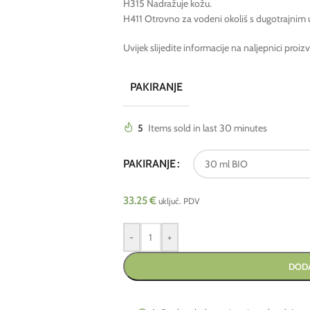
H315 Nadražuje kožu.
H411 Otrovno za vodeni okoliš s dugotrajnim 
Uvijek slijedite informacije na naljepnici proiz
PAKIRANJE
5
Items sold in last 30 minutes
PAKIRANJE
33.25
€
uključ. PDV
-
+
DODA