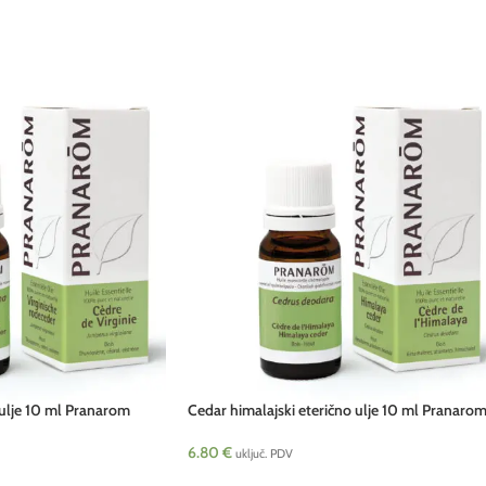
 ulje 10 ml Pranarom
Cedar himalajski eterično ulje 10 ml Pranaro
6.80
€
uključ. PDV