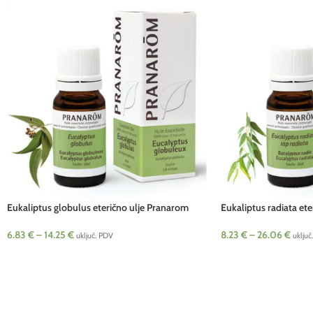
Eukaliptus globulus eterično ulje Pranarom
Eukaliptus radiata et
6.83
€
–
14.25
€
8.23
€
–
26.06
€
uključ. PDV
uključ