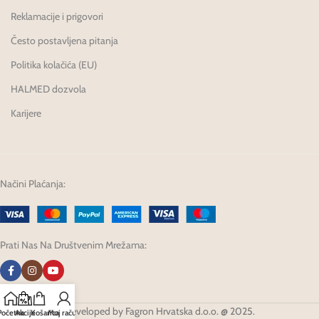
Reklamacije i prigovori
Često postavljena pitanja
Politika kolačića (EU)
HALMED dozvola
Karijere
Načini Plaćanja:
Prati Nas Na Društvenim Mrežama:
Developed by Fagron Hrvatska d.o.o. @ 2025.
Početna
Akcije
Košarica
Moj račun