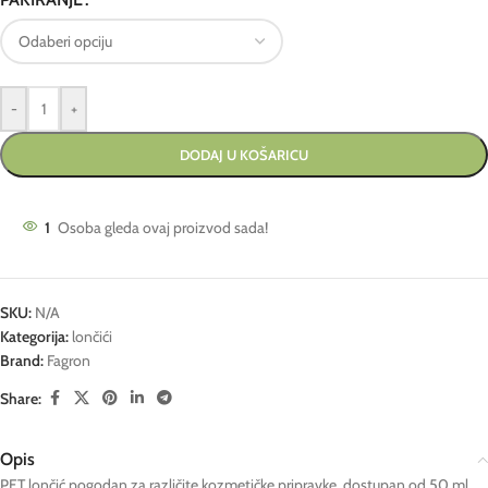
-
+
DODAJ U KOŠARICU
1
Osoba gleda ovaj proizvod sada!
SKU:
N/A
Kategorija:
lončići
Brand:
Fagron
Share:
Opis
PET lončić pogodan za različite kozmetičke pripravke, dostupan od 50 ml,