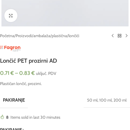
Click to enlarge
Početna
/
Proizvodi
/
ambalaža
/
plastična
/
lončići
Lončić PET prozirni AD
0.71
€
–
0.83
€
uključ. PDV
Plastičan lončić, prozirni.
PAKIRANJE
50 ml
,
100 ml
,
200 ml
8
Items sold in last 30 minutes
PAKIRANJE