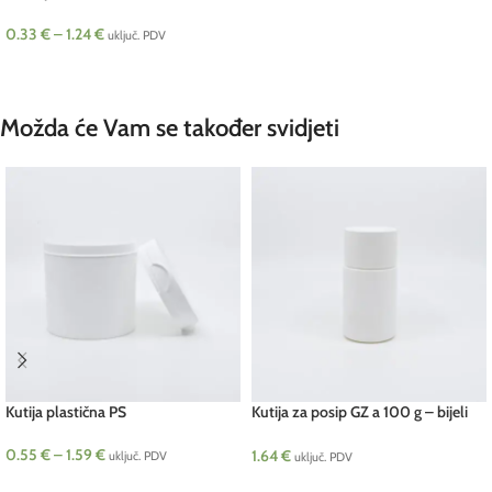
0.33
€
–
1.24
€
uključ. PDV
ODABERI OPCIJE
Možda će Vam se također svidjeti
Kutija plastična PS
Kutija za posip GZ a 100 g – bijeli
poklopac pcs
0.55
€
–
1.59
€
1.64
€
uključ. PDV
uključ. PDV
ODABERI OPCIJE
DODAJ U KOŠARICU