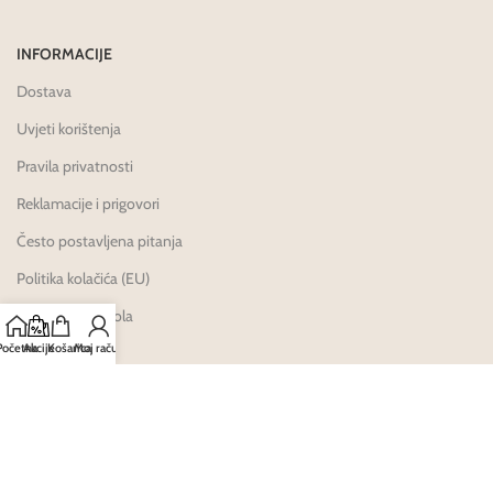
INFORMACIJE
Dostava
Uvjeti korištenja
Pravila privatnosti
Reklamacije i prigovori
Često postavljena pitanja
Politika kolačića (EU)
HALMED dozvola
Početna
Akcije
Košarica
Moj račun
Karijere
Načini Plaćanja: