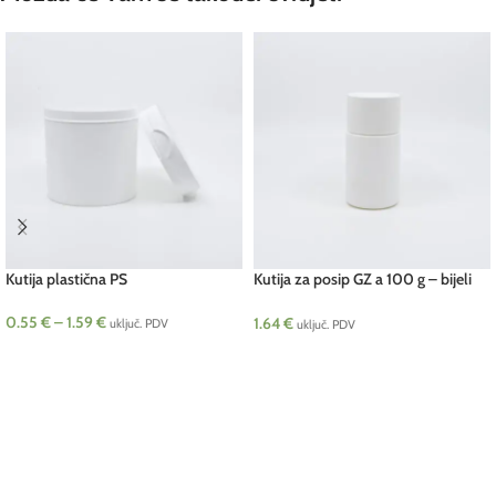
Kutija plastična PS
Kutija za posip GZ a 100 g – bijeli
poklopac pcs
0.55
€
–
1.59
€
1.64
€
uključ. PDV
uključ. PDV
ODABERI OPCIJE
DODAJ U KOŠARICU