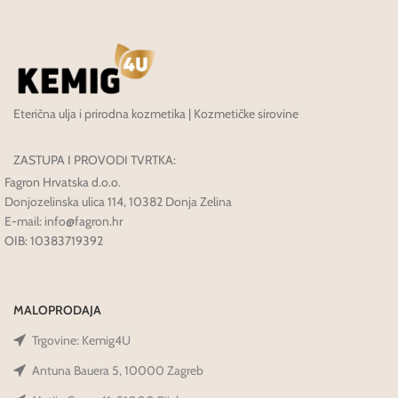
Eterična ulja i prirodna kozmetika | Kozmetičke sirovine
ZASTUPA I PROVODI TVRTKA:
Fagron Hrvatska d.o.o.
Donjozelinska ulica 114, 10382 Donja Zelina
E-mail: info@fagron.hr
OIB: 10383719392
MALOPRODAJA
Trgovine: Kemig4U
Antuna Bauera 5, 10000 Zagreb