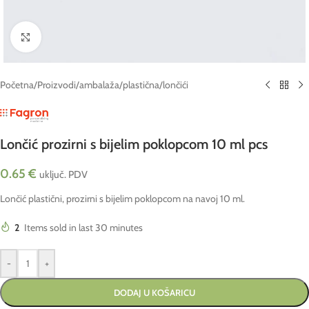
Click to enlarge
Početna
/
Proizvodi
/
ambalaža
/
plastična
/
lončići
Lončić prozirni s bijelim poklopcom 10 ml pcs
0.65
€
uključ. PDV
Lončić plastični, prozirni s bijelim poklopcom na navoj 10 ml.
2
Items sold in last 30 minutes
-
+
DODAJ U KOŠARICU