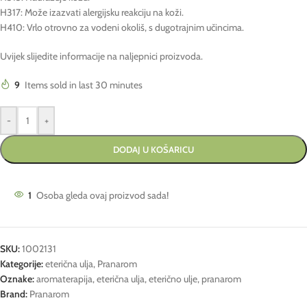
H317: Može izazvati alergijsku reakciju na koži.
H410: Vrlo otrovno za vodeni okoliš, s dugotrajnim učincima.
Uvijek slijedite informacije na naljepnici proizvoda.
9
Items sold in last 30 minutes
-
+
DODAJ U KOŠARICU
1
Osoba gleda ovaj proizvod sada!
SKU:
1002131
Kategorije:
eterična ulja
,
Pranarom
Oznake:
aromaterapija
,
eterična ulja
,
eterično ulje
,
pranarom
Brand:
Pranarom