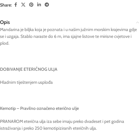
Share:
Opis
Mandarina je biljka koja je poznata i u našim južnim morskim krajevima gdje
se i uzgaja. Stablo naraste do 6 m, ima sjajne listove te mirisne cvjetove i
plod.
DOBIVANJE ETERIČNOG ULJA
Hladnim tiještenjem usplođa
Kemotip – Pravilno označeno eterično ulje
PRANAROM eterična ulja iza sebe imaju preko dvadeset i pet godina
istraživanja i preko 250 kemotipiziranih eteričnih ulja.