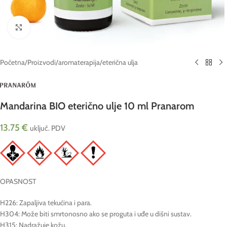
Click to enlarge
Početna
/
Proizvodi
/
aromaterapija
/
eterična ulja
Mandarina BIO eterično ulje 10 ml Pranarom
13.75
€
uključ. PDV
OPASNOST
H226: Zapaljiva tekućina i para.
H304: Može biti smrtonosno ako se proguta i uđe u dišni sustav.
H315: Nadražuje kožu.