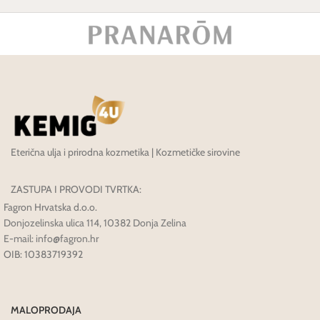
Eterična ulja i prirodna kozmetika | Kozmetičke sirovine
ZASTUPA I PROVODI TVRTKA:
Fagron Hrvatska d.o.o.
Donjozelinska ulica 114, 10382 Donja Zelina
E-mail: info@fagron.hr
OIB: 10383719392
MALOPRODAJA