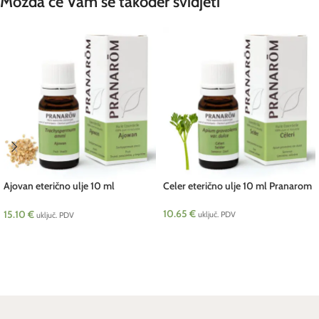
Možda će Vam se također svidjeti
Ajovan eterično ulje 10 ml
Celer eterično ulje 10 ml Pranarom
Pranarom
10.65
€
15.10
€
uključ. PDV
uključ. PDV
DODAJ U KOŠARICU
DODAJ U KOŠARICU