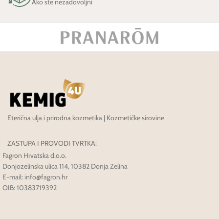
Ako ste nezadovoljni
Eterična ulja i prirodna kozmetika | Kozmetičke sirovine
ZASTUPA I PROVODI TVRTKA:
Fagron Hrvatska d.o.o.
Donjozelinska ulica 114, 10382 Donja Zelina
E-mail: info@fagron.hr
OIB: 10383719392