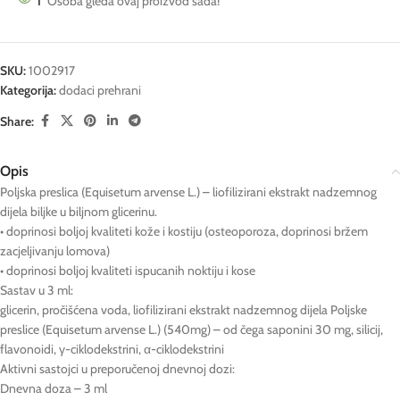
1
Osoba gleda ovaj proizvod sada!
SKU:
1002917
Kategorija:
dodaci prehrani
Share:
Opis
Poljska preslica (Equisetum arvense L.) – liofilizirani ekstrakt nadzemnog
dijela biljke u biljnom glicerinu.
• doprinosi boljoj kvaliteti kože i kostiju (osteoporoza, doprinosi bržem
zacjeljivanju lomova)
• doprinosi boljoj kvaliteti ispucanih noktiju i kose
Sastav u 3 ml:
glicerin, pročišćena voda, liofilizirani ekstrakt nadzemnog dijela Poljske
preslice (Equisetum arvense L.) (540mg) – od čega saponini 30 mg, silicij,
flavonoidi, γ-ciklodekstrini, α-ciklodekstrini
Aktivni sastojci u preporučenoj dnevnoj dozi:
Dnevna doza – 3 ml