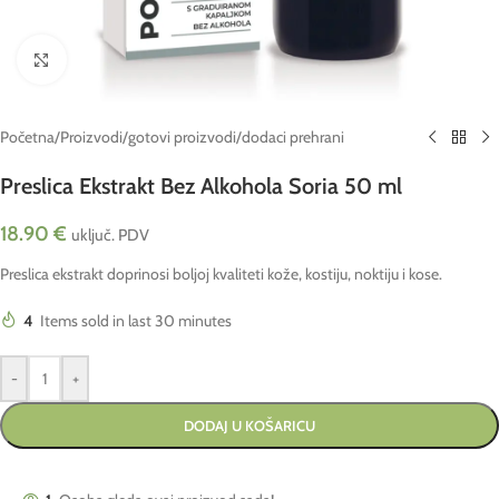
Click to enlarge
Početna
/
Proizvodi
/
gotovi proizvodi
/
dodaci prehrani
Preslica Ekstrakt Bez Alkohola Soria 50 ml
18.90
€
uključ. PDV
Preslica ekstrakt doprinosi boljoj kvaliteti kože, kostiju, noktiju i kose.
4
Items sold in last 30 minutes
-
+
DODAJ U KOŠARICU