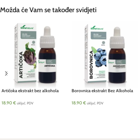
Možda će Vam se također svidjeti
Artičoka ekstrakt bez alkohola
Borovnica ekstrakt Bez Alkohola
SORIA 50 ml
XXL 50ml SORIA
18.90
€
18.90
€
uključ. PDV
uključ. PDV
DODAJ U KOŠARICU
DODAJ U KOŠARICU