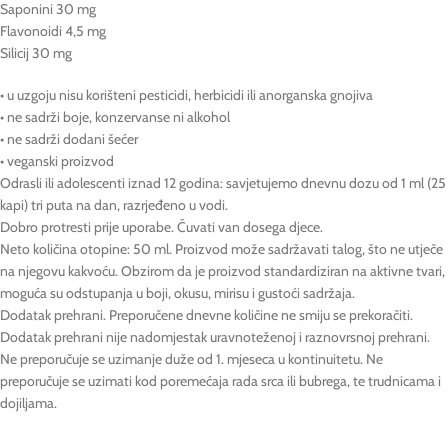
Saponini 30 mg
Flavonoidi 4,5 mg
Silicij 30 mg
• u uzgoju nisu korišteni pesticidi, herbicidi ili anorganska gnojiva
• ne sadrži boje, konzervanse ni alkohol
• ne sadrži dodani šećer
• veganski proizvod
Odrasli ili adolescenti iznad 12 godina: savjetujemo dnevnu dozu od 1 ml (25
kapi) tri puta na dan, razrjeđeno u vodi.
Dobro protresti prije uporabe. Čuvati van dosega djece.
Neto količina otopine: 50 ml. Proizvod može sadržavati talog, što ne utječe
na njegovu kakvoću. Obzirom da je proizvod standardiziran na aktivne tvari,
moguća su odstupanja u boji, okusu, mirisu i gustoći sadržaja.
Dodatak prehrani. Preporučene dnevne količine ne smiju se prekoračiti.
Dodatak prehrani nije nadomjestak uravnoteženoj i raznovrsnoj prehrani.
Ne preporučuje se uzimanje duže od 1. mjeseca u kontinuitetu. Ne
preporučuje se uzimati kod poremećaja rada srca ili bubrega, te trudnicama i
dojiljama.