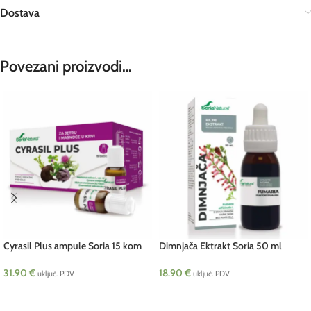
Dostava
Povezani proizvodi…
Cyrasil Plus ampule Soria 15 kom
Dimnjača Ektrakt Soria 50 ml
31.90
€
18.90
€
uključ. PDV
uključ. PDV
DODAJ U KOŠARICU
DODAJ U KOŠARICU