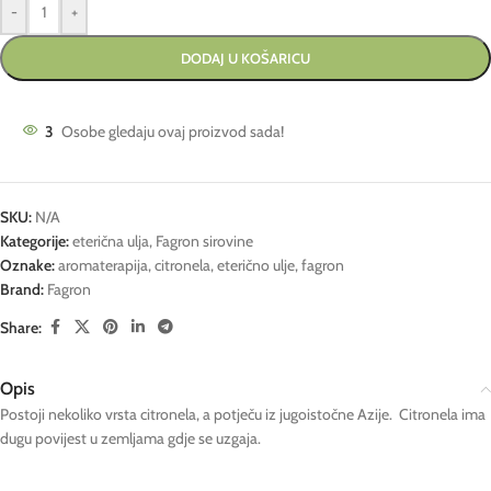
-
+
DODAJ U KOŠARICU
3
Osobe gledaju ovaj proizvod sada!
SKU:
N/A
Kategorije:
eterična ulja
,
Fagron sirovine
Oznake:
aromaterapija
,
citronela
,
eterično ulje
,
fagron
Brand:
Fagron
Share:
Opis
Postoji nekoliko vrsta citronela, a potječu iz jugoistočne Azije. Citronela ima
dugu povijest u zemljama gdje se uzgaja.