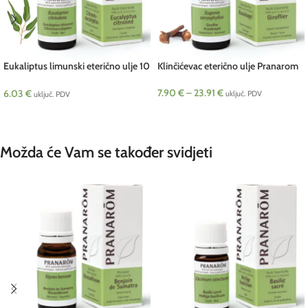
Eukaliptus limunski eterično ulje 10
Klinčićevac eterično ulje Pranarom
ml Pranarom
7.90
€
–
23.91
€
6.03
€
uključ. PDV
uključ. PDV
ODABERI OPCIJE
DODAJ U KOŠARICU
Možda će Vam se također svidjeti