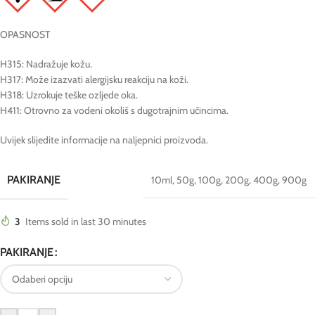
OPASNOST
H315: Nadražuje kožu.
H317: Može izazvati alergijsku reakciju na koži.
H318: Uzrokuje teške ozljede oka.
H411: Otrovno za vodeni okoliš s dugotrajnim učincima.
Uvijek slijedite informacije na naljepnici proizvoda.
PAKIRANJE
10ml
,
50g
,
100g
,
200g
,
400g
,
900g
3
Items sold in last 30 minutes
PAKIRANJE