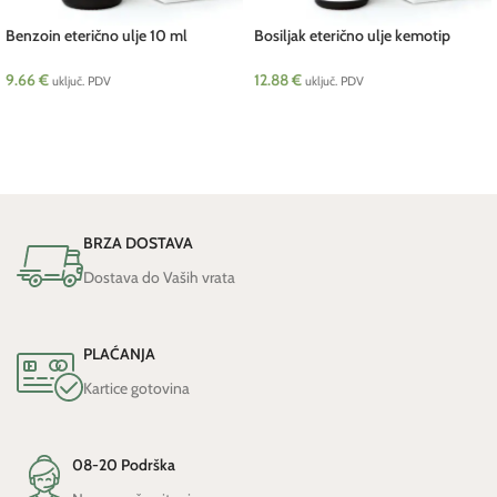
Benzoin eterično ulje 10 ml
Bosiljak eterično ulje kemotip
Pranarom
eugenol 5 ml Pranarom
9.66
€
12.88
€
uključ. PDV
uključ. PDV
DODAJ U KOŠARICU
DODAJ U KOŠARICU
BRZA DOSTAVA
Dostava do Vaših vrata
PLAĆANJA
Kartice gotovina
08-20 Podrška