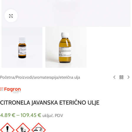
Click to enlarge
Početna
/
Proizvodi
/
aromaterapija
/
eterična ulja
CITRONELA JAVANSKA ETERIČNO ULJE
4.89
€
–
109.45
€
uključ. PDV