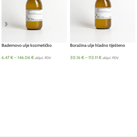
Bademovo ulje kozmetičko
Boražina ulje hladno tiješteno
(Prunus amygdalus)
(Borago officinalis)
6.47
€
–
146.06
€
30.16
€
–
113.11
€
uključ. PDV
uključ. PDV
ODABERI OPCIJE
ODABERI OPCIJE