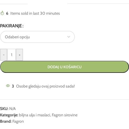
6
Items sold in last 30 minutes
PAKIRANJE
-
+
DODAJ U KOŠARICU
3
Osobe gledaju ovaj proizvod sada!
SKU:
N/A
Kategorije:
biljna ulja i maslaci
,
Fagron sirovine
Brand:
Fagron