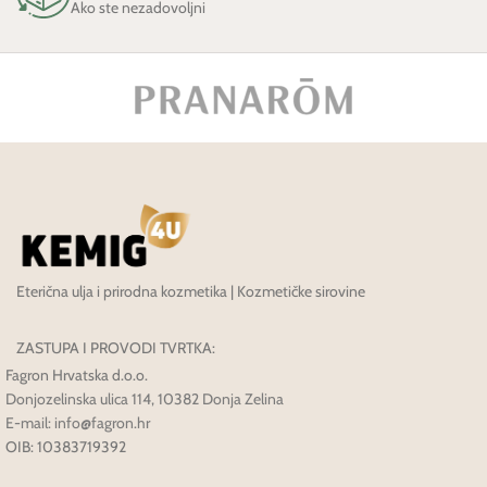
Ako ste nezadovoljni
Eterična ulja i prirodna kozmetika | Kozmetičke sirovine
ZASTUPA I PROVODI TVRTKA:
Fagron Hrvatska d.o.o.
Donjozelinska ulica 114, 10382 Donja Zelina
E-mail: info@fagron.hr
OIB: 10383719392