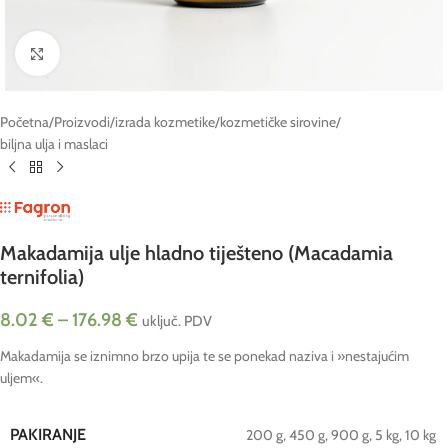
Click to enlarge
Početna
/
Proizvodi
/
izrada kozmetike
/
kozmetičke sirovine
/
biljna ulja i maslaci
Makadamija ulje hladno tiješteno (Macadamia
ternifolia)
8.02
€
–
176.98
€
uključ. PDV
Makadamija se iznimno brzo upija te se ponekad naziva i »nestajućim
uljem«.
PAKIRANJE
200 g
,
450 g
,
900 g
,
5 kg
,
10 kg