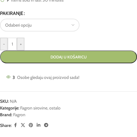
9
Items sold in last 30 minutes
PAKIRANJE
-
+
DODAJ U KOŠARICU
3
Osobe gledaju ovaj proizvod sada!
SKU:
N/A
Kategorije:
Fagron sirovine
,
ostalo
Brand:
Fagron
Share: