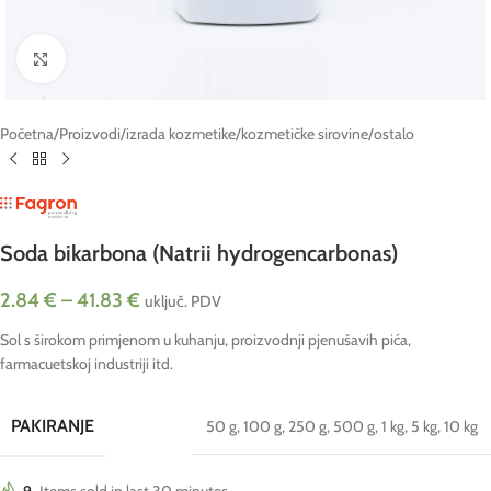
Click to enlarge
Početna
/
Proizvodi
/
izrada kozmetike
/
kozmetičke sirovine
/
ostalo
Soda bikarbona (Natrii hydrogencarbonas)
2.84
€
–
41.83
€
uključ. PDV
Sol s širokom primjenom u kuhanju, proizvodnji pjenušavih pića,
farmacuetskoj industriji itd.
PAKIRANJE
50 g
,
100 g
,
250 g
,
500 g
,
1 kg
,
5 kg
,
10 kg