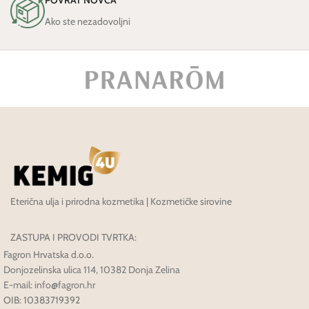
POVRAT NOVCA
Ako ste nezadovoljni
Eterična ulja i prirodna kozmetika | Kozmetičke sirovine
ZASTUPA I PROVODI TVRTKA:
Fagron Hrvatska d.o.o.
Donjozelinska ulica 114, 10382 Donja Zelina
E-mail: info@fagron.hr
OIB: 10383719392