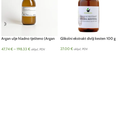
Argan ulje hladno tješteno (Argan
Glikolni ekstrakt divlji kesten 100 g
oleum)
27.00
€
47.74
€
–
198.33
€
uključ. PDV
uključ. PDV
DODAJ U KOŠARICU
ODABERI OPCIJE