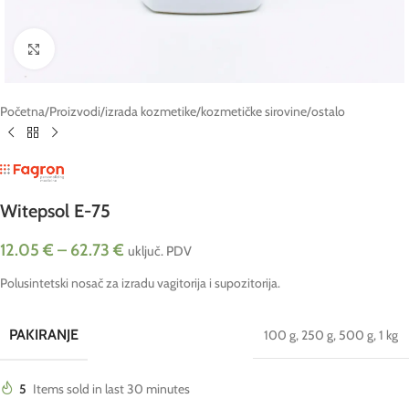
Click to enlarge
Početna
/
Proizvodi
/
izrada kozmetike
/
kozmetičke sirovine
/
ostalo
Witepsol E-75
12.05
€
–
62.73
€
uključ. PDV
Polusintetski nosač za izradu vagitorija i supozitorija.
PAKIRANJE
100 g
,
250 g
,
500 g
,
1 kg
5
Items sold in last 30 minutes