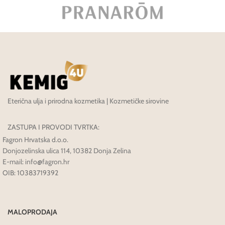
Eterična ulja i prirodna kozmetika | Kozmetičke sirovine
ZASTUPA I PROVODI TVRTKA:
Fagron Hrvatska d.o.o.
Donjozelinska ulica 114, 10382 Donja Zelina
E-mail: info@fagron.hr
OIB: 10383719392
MALOPRODAJA