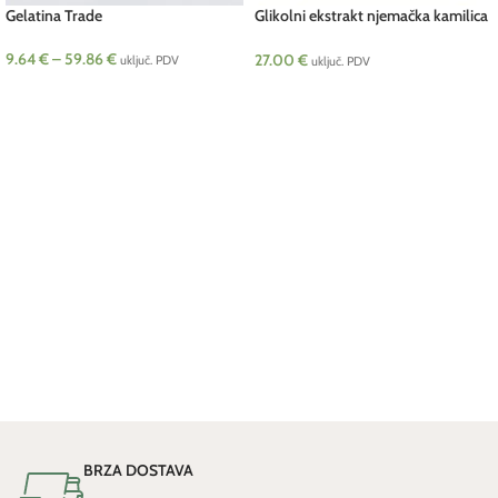
Gelatina Trade
Glikolni ekstrakt njemačka kamilica
100 g
9.64
€
–
59.86
€
27.00
€
uključ. PDV
uključ. PDV
ODABERI OPCIJE
DODAJ U KOŠARICU
BRZA DOSTAVA