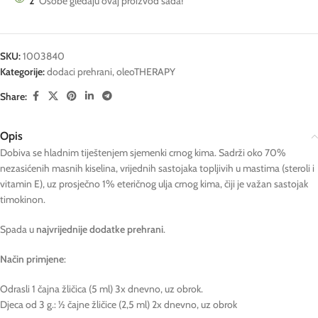
2
Osobe gledaju ovaj proizvod sada!
SKU:
1003840
Kategorije:
dodaci prehrani
,
oleoTHERAPY
Share:
Opis
Dobiva se hladnim tiještenjem sjemenki crnog kima. Sadrži oko 70%
nezasićenih masnih kiselina, vrijednih sastojaka topljivih u mastima (steroli i
vitamin E), uz prosječno 1% eteričnog ulja crnog kima, čiji je važan sastojak
timokinon.
Spada u
najvrijednije dodatke prehrani
.
Način primjene
:
Odrasli 1 čajna žličica (5 ml) 3x dnevno, uz obrok.
Djeca od 3 g.: ½ čajne žličice (2,5 ml) 2x dnevno, uz obrok