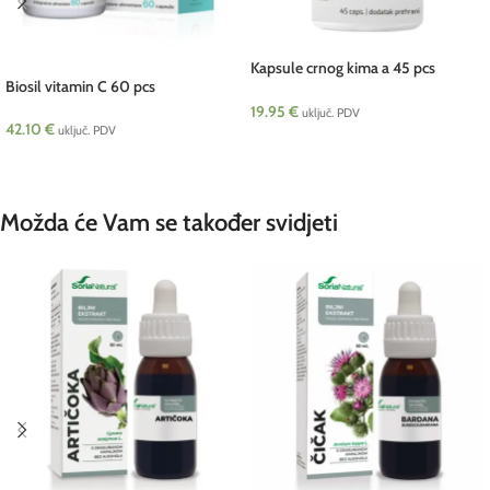
Kapsule crnog kima a 45 pcs
Biosil vitamin C 60 pcs
oleoTHERAPY
19.95
€
uključ. PDV
42.10
€
uključ. PDV
DODAJ U KOŠARICU
DODAJ U KOŠARICU
Možda će Vam se također svidjeti