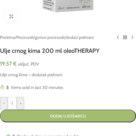
Click to enlarge
Početna
/
Proizvodi
/
gotovi proizvodi
/
dodaci prehrani
Ulje crnog kima 200 ml oleoTHERAPY
19.57
€
uključ. PDV
Ulje crnog kima – dodatak prehrani
5
Items sold in last 30 minutes
-
+
DODAJ U KOŠARICU