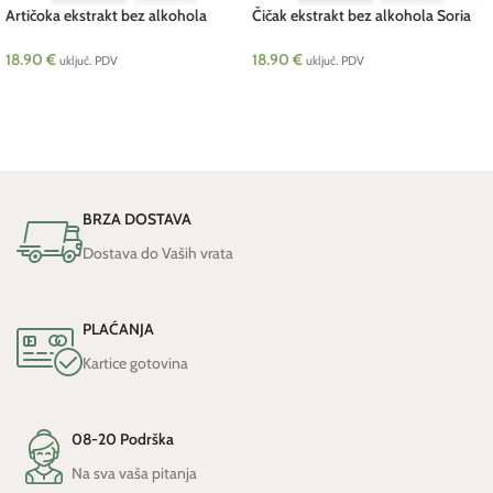
Artičoka ekstrakt bez alkohola
Čičak ekstrakt bez alkohola Soria
SORIA 50 ml
50 ml
18.90
€
18.90
€
uključ. PDV
uključ. PDV
DODAJ U KOŠARICU
DODAJ U KOŠARICU
BRZA DOSTAVA
Dostava do Vaših vrata
PLAĆANJA
Kartice gotovina
08-20 Podrška
Na sva vaša pitanja